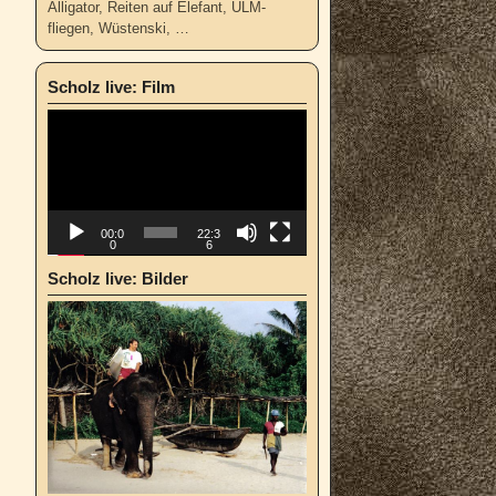
Alligator, Reiten auf Elefant, ULM-
fliegen, Wüstenski, …
Scholz live: Film
Video-
Player
00:0
22:3
0
6
Scholz live: Bilder