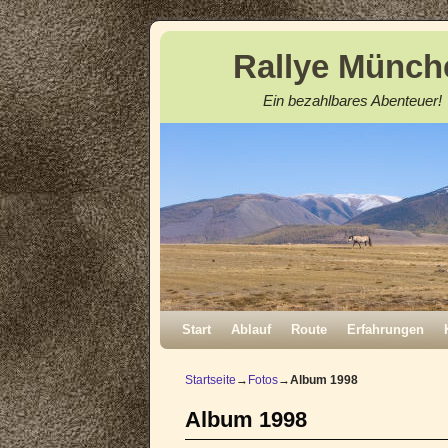
Rallye Münch
Ein bezahlbares Abenteuer!
Zum Inhalt wechseln
Zum sekundären Inhalt wechseln
Start
Ablauf
Route
Erfahrungen
Startseite
→
Fotos
→
Album 1998
Album 1998