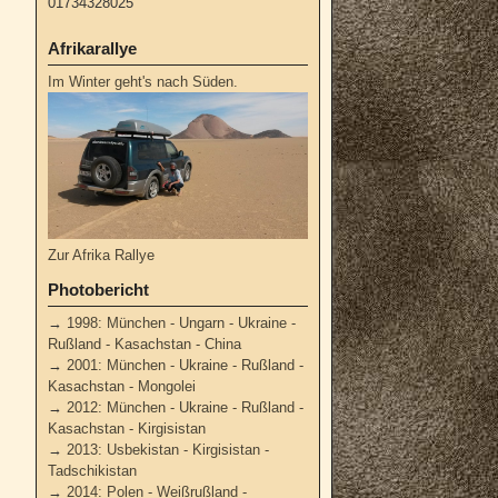
01734328025
Afrikarallye
Im Winter geht's nach Süden.
Zur Afrika Rallye
Photobericht
→
1998: München - Ungarn - Ukraine -
Rußland - Kasachstan - China
→
2001: München - Ukraine - Rußland -
Kasachstan - Mongolei
→
2012: München - Ukraine - Rußland -
Kasachstan - Kirgisistan
→
2013: Usbekistan - Kirgisistan -
Tadschikistan
→
2014: Polen - Weißrußland -