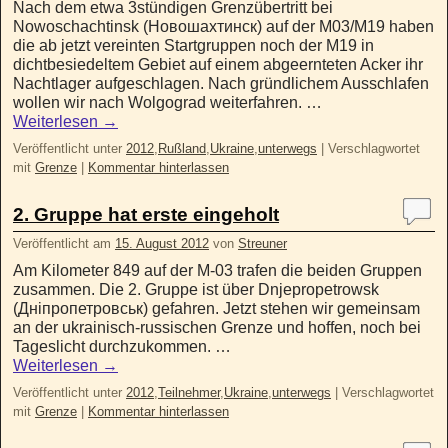
Nach dem etwa 3stündigen Grenzübertritt bei
Nowoschachtinsk (Новошахтинск) auf der M03/M19 haben
die ab jetzt vereinten Startgruppen noch der M19 in
dichtbesiedeltem Gebiet auf einem abgeernteten Acker ihr
Nachtlager aufgeschlagen. Nach gründlichem Ausschlafen
wollen wir nach Wolgograd weiterfahren. …
Weiterlesen
→
Veröffentlicht unter
2012
,
Rußland
,
Ukraine
,
unterwegs
|
Verschlagwortet
mit
Grenze
|
Kommentar hinterlassen
2. Gruppe hat erste eingeholt
Veröffentlicht am
15. August 2012
von
Streuner
Am Kilometer 849 auf der M-03 trafen die beiden Gruppen
zusammen. Die 2. Gruppe ist über Dnjepropetrowsk
(Дніпропетровськ) gefahren. Jetzt stehen wir gemeinsam
an der ukrainisch-russischen Grenze und hoffen, noch bei
Tageslicht durchzukommen. …
Weiterlesen
→
Veröffentlicht unter
2012
,
Teilnehmer
,
Ukraine
,
unterwegs
|
Verschlagwortet
mit
Grenze
|
Kommentar hinterlassen