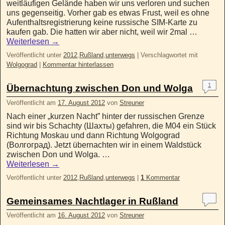
weitläufigen Gelände haben wir uns verloren und suchen
uns gegenseitig. Vorher gab es etwas Frust, weil es ohne
Aufenthaltsregistrierung keine russische SIM-Karte zu
kaufen gab. Die hatten wir aber nicht, weil wir 2mal …
Weiterlesen
→
Veröffentlicht unter
2012
,
Rußland
,
unterwegs
|
Verschlagwortet mit
Wolgograd
|
Kommentar hinterlassen
1
Übernachtung zwischen Don und Wolga
Veröffentlicht am
17. August 2012
von
Streuner
Nach einer „kurzen Nacht” hinter der russischen Grenze
sind wir bis Schachty (Шахты) gefahren, die M04 ein Stück
Richtung Moskau und dann Richtung Wolgograd
(Волгоград). Jetzt übernachten wir in einem Waldstück
zwischen Don und Wolga. …
Weiterlesen
→
Veröffentlicht unter
2012
,
Rußland
,
unterwegs
|
1
Kommentar
Gemeinsames Nachtlager in Rußland
Veröffentlicht am
16. August 2012
von
Streuner