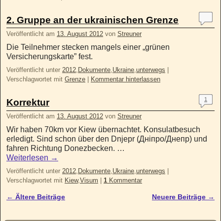
2. Gruppe an der ukrainischen Grenze
Veröffentlicht am
13. August 2012
von
Streuner
Die Teilnehmer stecken mangels einer „grünen
Versicherungskarte” fest.
Veröffentlicht unter
2012
,
Dokumente
,
Ukraine
,
unterwegs
|
Verschlagwortet mit
Grenze
|
Kommentar hinterlassen
1
Korrektur
Veröffentlicht am
13. August 2012
von
Streuner
Wir haben 70km vor Kiew übernachtet. Konsulatbesuch
erledigt. Sind schon über den Dnjepr (Дніпро/Днепр) und
fahren Richtung Donezbecken. …
Weiterlesen
→
Veröffentlicht unter
2012
,
Dokumente
,
Ukraine
,
unterwegs
|
Verschlagwortet mit
Kiew
,
Visum
|
1
Kommentar
←
Ältere Beiträge
Neuere Beiträge
→
Artikelnavigation