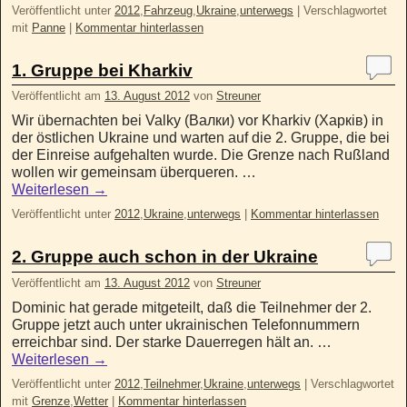
Veröffentlicht unter
2012
,
Fahrzeug
,
Ukraine
,
unterwegs
|
Verschlagwortet
mit
Panne
|
Kommentar hinterlassen
1. Gruppe bei Kharkiv
Veröffentlicht am
13. August 2012
von
Streuner
Wir übernachten bei Valky (Валки) vor Kharkiv (Харків) in
der östlichen Ukraine und warten auf die 2. Gruppe, die bei
der Einreise aufgehalten wurde. Die Grenze nach Rußland
wollen wir gemeinsam überqueren. …
Weiterlesen
→
Veröffentlicht unter
2012
,
Ukraine
,
unterwegs
|
Kommentar hinterlassen
2. Gruppe auch schon in der Ukraine
Veröffentlicht am
13. August 2012
von
Streuner
Dominic hat gerade mitgeteilt, daß die Teilnehmer der 2.
Gruppe jetzt auch unter ukrainischen Telefonnummern
erreichbar sind. Der starke Dauerregen hält an. …
Weiterlesen
→
Veröffentlicht unter
2012
,
Teilnehmer
,
Ukraine
,
unterwegs
|
Verschlagwortet
mit
Grenze
,
Wetter
|
Kommentar hinterlassen