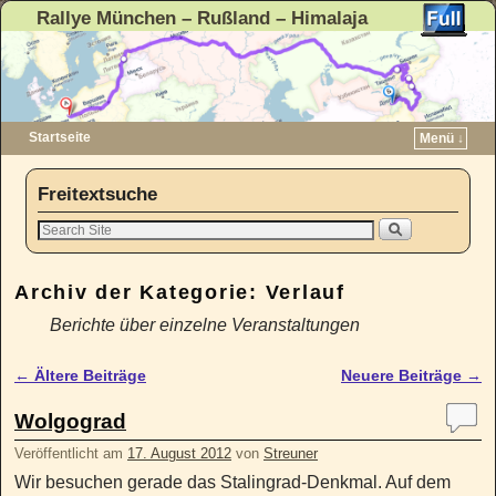
Rallye München – Rußland – Himalaja
Startseite
Menü ↓
Zum Inhalt wechseln
Zum sekundären Inhalt wechseln
Freitextsuche
Archiv der Kategorie:
Verlauf
Berichte über einzelne Veranstaltungen
←
Ältere Beiträge
Neuere Beiträge
→
Artikelnavigation
Wolgograd
Veröffentlicht am
17. August 2012
von
Streuner
Wir besuchen gerade das Stalingrad-Denkmal. Auf dem