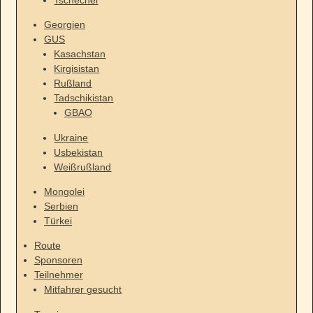
Georgien
GUS
Kasachstan
Kirgisistan
Rußland
Tadschikistan
GBAO
Ukraine
Usbekistan
Weißrußland
Mongolei
Serbien
Türkei
Route
Sponsoren
Teilnehmer
Mitfahrer gesucht