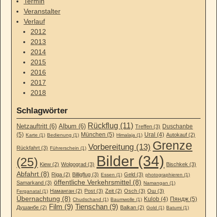
Termin
Veranstalter
Verlauf
2012
2013
2014
2015
2016
2017
2018
Schlagwörter
Rückflug (11)
Netzauftritt (6)
Album (6)
Duschanbe
Treffen (3)
(5)
München (5)
Ural (4)
Autokauf (2)
Karte (1)
Bedienung (1)
Himalaja (1)
Grenze
Vorbereitung (13)
Rückfahrt (3)
Führerschein (1)
Bilder (34)
(25)
Kiew (2)
Wolgograd (3)
Bischkek (3)
Abfahrt (8)
Riga (2)
Billigflug (3)
Geld (3)
Essen (1)
photographieren (1)
öffentliche Verkehrsmittel (8)
Samarkand (3)
Namangan (1)
Наманган (2)
Post (3)
Zeit (2)
Osch (3)
Ош (3)
Ferganatal (1)
Übernachtung (8)
Kulob (4)
Пяндж (5)
Chudschand (1)
Baumwolle (1)
Film (9)
Tienschan (9)
Душанбе (2)
Balkan (2)
Gold (1)
Batumi (1)