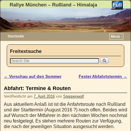
Rallye München – Rußland – Himalaja
Startseite
Menü ↓
Zum Inhalt wechseln
Zum sekundären Inhalt wechseln
Freitextsuche
←
Vorschau auf den Sommer
Fester Abfahrtstermin
→
Artikelnavigation
Abfahrt: Termine & Routen
Veröffentlicht am
7. April 2016
von
Steppenwolf
Aus aktuellem Anlaß ist ist die Anfahrtsroute nach Rußland
und der Starttermin (August 2016 ?) noch offen. Beides wird
auf Wunsch der Mitfahrer in den nächsten Wochen nochmal
neu festgelegt. Es stehen mehrere Routen zur Verfügung,
die nach der jeweiligen Situation ausgesucht werden.