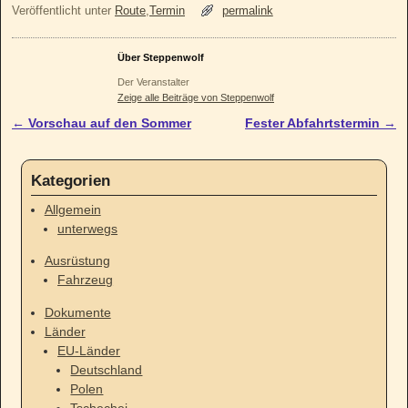
Veröffentlicht unter
Route
,
Termin
permalink
Über Steppenwolf
Der Veranstalter
Zeige alle Beiträge von Steppenwolf
←
Vorschau auf den Sommer
Fester Abfahrtstermin
→
Artikelnavigation
Kategorien
Allgemein
unterwegs
Ausrüstung
Fahrzeug
Dokumente
Länder
EU-Länder
Deutschland
Polen
Tschechei