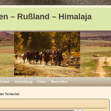
en – Rußland – Himalaja
Kosten
Anmeldung
Fotos
Neue Infos
 der Tschechei