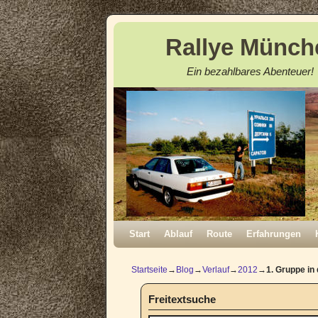
Rallye Münch
Ein bezahlbares Abenteuer!
Zum Inhalt wechseln
Zum sekundären Inhalt wechseln
Start
Ablauf
Route
Erfahrungen
Startseite
→
Blog
→
Verlauf
→
2012
→
1. Gruppe in
Freitextsuche