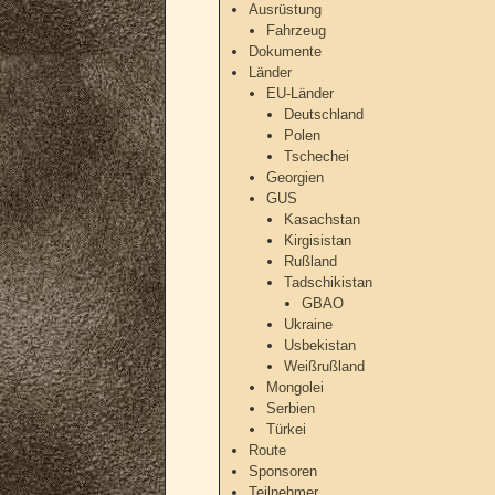
Ausrüstung
Fahrzeug
Dokumente
Länder
EU-Länder
Deutschland
Polen
Tschechei
Georgien
GUS
Kasachstan
Kirgisistan
Rußland
Tadschikistan
GBAO
Ukraine
Usbekistan
Weißrußland
Mongolei
Serbien
Türkei
Route
Sponsoren
Teilnehmer