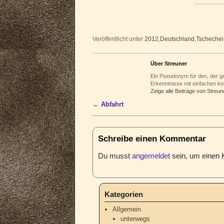
Veröffentlicht unter
2012
,
Deutschland
,
Tschechei
Über Streuner
Ein Pseudonym für den, der ge
Erkenntnisse mit einfachen ko
Zeige alle Beiträge von Streun
←
Abfahrt
Artikelnavigation
Schreibe einen Kommentar
Du musst
angemeldet
sein, um einen
Kategorien
Allgemein
unterwegs