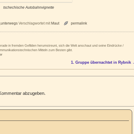
tschechische Autobahnvignette
,
unterwegs
Verschlagwortet mit
Maut
permalink
rade in fremden Gefilden herumstreunt, sich die Welt anschaut und seine Eindrücke /
mmunikationstechnischen Mitteln zum Besten gibt.
er
1. Gruppe übernachtet in Rybnik
 Kommentar abzugeben.