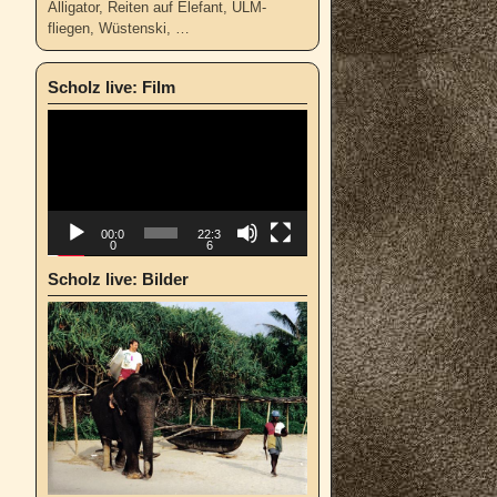
Alligator, Reiten auf Elefant, ULM-
fliegen, Wüstenski, …
Scholz live: Film
Video-
Player
00:0
22:3
0
6
Scholz live: Bilder