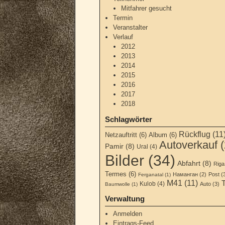
Mitfahrer gesucht
Termin
Veranstalter
Verlauf
2012
2013
2014
2015
2016
2017
2018
Schlagwörter
Rückflug (11
Netzauftritt (6)
Album (6)
Autoverkauf (
Pamir (8)
Ural (4)
Bilder (34)
Abfahrt (8)
Riga
Termes (6)
Наманган (2)
Post (
Ferganatal (1)
M41 (11)
Kulob (4)
Auto (3)
Baumwolle (1)
Verwaltung
Anmelden
Eintrags-Feed