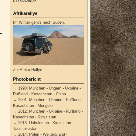
01734328025
Afrikarallye
→
Im Winter geht's nach Süden.
Zur Afrika Rallye
Photobericht
→
1998: München - Ungarn - Ukraine -
Rußland - Kasachstan - China
→
2001: München - Ukraine - Rußland -
Kasachstan - Mongolei
→
2012: München - Ukraine - Rußland -
Kasachstan - Kirgisistan
→
2013: Usbekistan - Kirgisistan -
Tadschikistan
→
2014: Polen - Weißrußland -