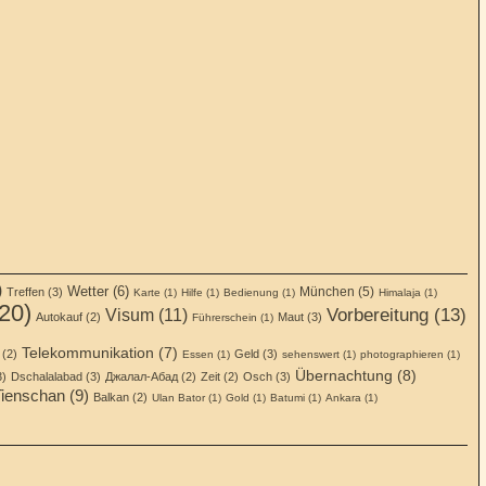
)
Wetter (6)
München (5)
Treffen (3)
Karte (1)
Hilfe (1)
Bedienung (1)
Himalaja (1)
20)
Vorbereitung (13)
Visum (11)
Autokauf (2)
Maut (3)
Führerschein (1)
Telekommunikation (7)
 (2)
Geld (3)
Essen (1)
sehenswert (1)
photographieren (1)
Übernachtung (8)
3)
Dschalalabad (3)
Джалал-Абад (2)
Zeit (2)
Osch (3)
Tienschan (9)
Balkan (2)
Ulan Bator (1)
Gold (1)
Batumi (1)
Ankara (1)