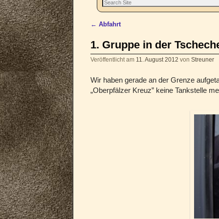
←
Abfahrt
Artikelnavigation
1. Gruppe in der Tschech
Veröffentlicht am
11. August 2012
von
Streuner
Wir haben gerade an der Grenze aufgetan
„Oberpfälzer Kreuz” keine Tankstelle me