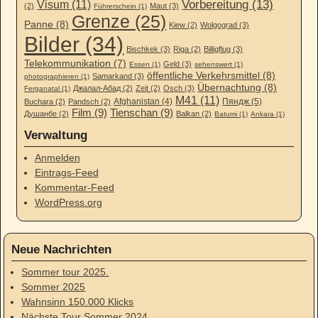
Vorbereitung (13)
Visum (11)
(2)
Maut (3)
Führerschein (1)
Grenze (25)
Panne (8)
Kiew (2)
Wolgograd (3)
Bilder (34)
Bischkek (3)
Riga (2)
Billigflug (3)
Telekommunikation (7)
Geld (3)
Essen (1)
sehenswert (1)
öffentliche Verkehrsmittel (8)
Samarkand (3)
photographieren (1)
Übernachtung (8)
Джалал-Абад (2)
Zeit (2)
Osch (3)
Ferganatal (1)
M41 (11)
Afghanistan (4)
Пяндж (5)
Buchara (2)
Pandsch (2)
Film (9)
Tienschan (9)
Душанбе (2)
Balkan (2)
Batumi (1)
Ankara (1)
Verwaltung
Anmelden
Eintrags-Feed
Kommentar-Feed
WordPress.org
Neue Nachrichten
Sommer tour 2025.
Sommer 2025
Wahnsinn 150.000 Klicks
Nächste Tour Sommer 2024.