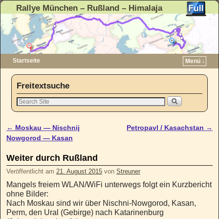
Rallye München – Rußland – Himalaja
Startseite
Menü ↓
Zum Inhalt wechseln
Zum sekundären Inhalt wechseln
Freitextsuche
←
Moskau — Nischnij
Petropavl / Kasachstan
→
Artikelnavigation
Nowgorod — Kasan
Weiter durch Rußland
Veröffentlicht am
21. August 2015
von
Streuner
Mangels freiem WLAN/WiFi unterwegs folgt ein Kurzbericht
ohne Bilder:
Nach Moskau sind wir über Nischni-Nowgorod, Kasan,
Perm, den Ural (Gebirge) nach Katarinenburg