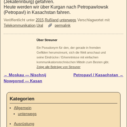
(Jekaterinburg) gefahren.
Heute werden wir über Kurgan nach Petropawlowsk
(Petropavl) in Kasachstan fahren.
Veröffentlicht unter
2015
,
Rußland
,
unterwegs
Verschlagwortet mit
Telekommunikation
,
Ural
permalink
Über Streuner
Ein Pseudonym für den, der gerade in fremden
Gefilden herumstreunt, sich die Welt anschaut und
seine Eindrücke / Erkenntnisse mit einfachen
kommunikationstechnischen Mitteln zum Besten gibt.
Zeige alle Beiträge von Streuner
←
Moskau — Nischnij
Petropavl / Kasachstan
→
Artikelnavigation
Nowgorod — Kasan
Kategorien
Allgemein
unterwegs
Ausrüstung