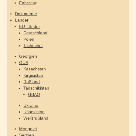
Fahrzeug
Dokumente
Länder
EU-Länder
Deutschland
Polen
Tschechei
Georgien
GUS
Kasachstan
Kirgisistan
Rußland
Tadschikistan
GBAO
Ukraine
Usbekistan
Weißrußland
Mongolei
Serbien